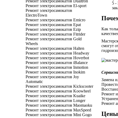
Ремонт электросамокатов Dualtron
5 -
Ремонт электросамокатов El-sport
зак
Ремонт электросамокатов
ElectroTown
Почем
Ремонт электросамокатов Emicro
Ремонт электросамокатов Epat
Как толь
Ремонт электросамокатов Ezip
качестве
Ремонт электросамокатов Fitrider
Ремонт электросамокатов Gold
Мастерск
Wheels
смогут о
Ремонт электросамокатов Halten
гидроиз
Ремонт электросамокатов Headway
Ремонт электросамокатов Hoverbot
Ремонт электросамокатов iBalance
Ремонт электросамокатов Inmotion
Ремонт электросамокатов Inokim
Сервисн
Ремонт электросамокатов Joy
Замена и
Automatic
Провести
Ремонт электросамокатов Kickscooter
Восстано
Ремонт электросамокатов Koowheel
Ремонт и
Ремонт электросамокатов Kuaike
Устранен
Ремонт электросамокатов Longer
Ремонт а
Ремонт электросамокатов Maomaoku
Ремонт электросамокатов MaxSpeed
Цены 
Ремонт электросамокатов Mini Gogo