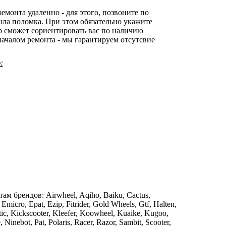
монта удаленно - для этого, позвоните по
ошла поломка. При этом обязательно укажите
ер сможет сориентировать вас по наличию
началом ремонта - мы гарантируем отсутсвие
:
м брендов: Airwheel, Aqiho, Baiku, Cactus,
micro, Epat, Ezip, Fitrider, Gold Wheels, Gtf, Halten,
tic, Kickscooter, Kleefer, Koowheel, Kuaike, Kugoo,
nebot, Pat, Polaris, Racer, Razor, Sambit, Scooter,