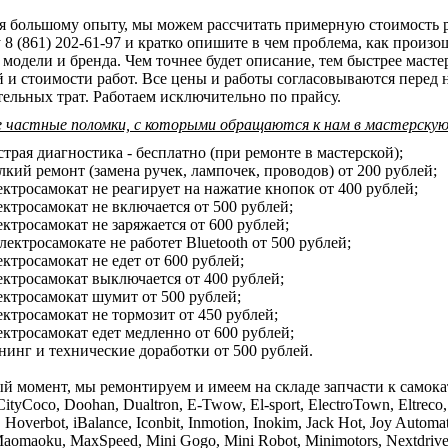
я большому опыту, мы можем рассчитать примерную стоимость ре
 8 (861) 202-61-97 и кратко опишите в чем проблема, как произ
 модели и бренда. Чем точнее будет описание, тем быстрее маст
й и стоимости работ. Все цены и работы согласовываются перед 
ельных трат. Работаем исключительно по прайсу.
 частные поломки, с которыми обращаются к нам в мастерскую
трая диагностика - бесплатно (при ремонте в мастерской);
кий ремонт (замена ручек, лампочек, проводов) от 200 рублей;
ктросамокат не реагирует на нажатие кнопок от 400 рублей;
ктросамокат не включается от 500 рублей;
ктросамокат не заряжается от 600 рублей;
лектросамокате не работет Bluetooth от 500 рублей;
ктросамокат не едет от 600 рублей;
ктросамокат выключается от 400 рублей;
ктросамокат шумит от 500 рублей;
ктросамокат не тормозит от 450 рублей;
ктросамокат едет медленно от 600 рублей;
инг и технические доработки от 500 рублей.
й момент, мы ремонтируем и имеем на складе запчасти к самоката
CityCoco, Doohan, Dualtron, E-Twow, El-sport, ElectroTown, Eltreco, E
Hoverbot, iBalance, Iconbit, Inmotion, Inokim, Jack Hot, Joy Automa
aomaoku, MaxSpeed, Mini Gogo, Mini Robot, Minimotors, Nextdrive, Ni