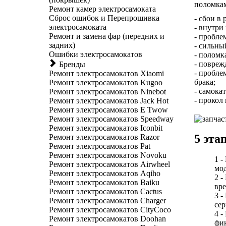
поломкам
Ремонт камер электросамоката
Сброс ошибок и Перепрошивка
- сбои в
электросамоката
- внутри 
Ремонт и замена фар (передних и
- пробле
задних)
- сильны
Ошибки электросамокатов
- поломк
- повреж
Бренды
- пробле
Ремонт электросамокатов Xiaomi
брака;
Ремонт электросамокатов Kugoo
- самока
Ремонт электросамокатов Ninebot
- прокол 
Ремонт электросамокатов Jack Hot
Ремонт электросамокатов E Twow
Ремонт электросамокатов Speedway
Ремонт электросамокатов Iconbit
5 эта
Ремонт электросамокатов Razor
Ремонт электросамокатов Pat
Ремонт электросамокатов Novoku
1 -
Ремонт электросамокатов Airwheel
мод
Ремонт электросамокатов Aqiho
2 -
Ремонт электросамокатов Baiku
вре
Ремонт электросамокатов Cactus
3 -
Ремонт электросамокатов Charger
сер
Ремонт электросамокатов CityCoco
4 -
Ремонт электросамокатов Doohan
фик