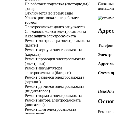
Сложные 
Не работает подсветка (светодиоды)/
домашних
фонарь
Отключается во время езды
У электросамоката не работает
тормоз
Электросамокат долго запускается
Адрес
Сломалось колесо электросамоката
Аквазащита электросамоката
Ремонт контроллера электросамоката
(платы)
Телефон
Ремонт корпуса электросамоката
(каркаса)
Электро
Ремонт проводки электросамоката
(электрики)
Адрес м
Ремонт аккумулятора
электросамоката (батареи)
Схема пр
Ремонт разъемов электросамоката
(зарядки)
Ремонт датчиков электросамоката
(индикаторов)
Понедель
Ремонт тормоза электросамоката
Осно
Ремонт мотора электросамоката
(двигателя)
Ремонт шин электросамоката
Ремонт э
(покрышек)