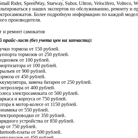
mall Rider, SpeedWay, Starway, Subor, Ultron, Velocifero, Volteco,
льтироваться у наших экспертов по обслуживанию, ремонту и п
ктросамокатов. Более подробную информацию по каждой модел
ого производителя.
 прайс-лист (без учета цен на запчасти):
учки тормоза от 150 рублей.
уппорта тормозов от 250 рублей.
одножек от 100 рублей.
мортизатора от 100 рублей.
рыльев от 900 рублей.
ормоза от 450 рублей.
ккумулятора, замена батареи от 250 рублей.
онтроллера от 400 рублей.
олеса электросамоката от 500 рублей.
аркаса и корпуса от 750 рублей.
отора в мотор-колесе от 1150 рублей.
инамика от 550 рублей.
лектропроводки от 350 рублей.
арядного устройства от 850 рублей.
ар от 750 рублей.
luetooth-платы от 500 рублей.
ветодиодов от 450 рублей.