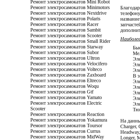
Ремонт электросамокатов Mini Robot
Ремонт электросамокатов Minimotors
Благодар
Ремонт электросамокатов Nextdrive
телефону
Ремонт электросамокатов Polaris
название
Ремонт электросамокатов Racer
запчасте
Ремонт электросамокатов Sambit
дополнит
Ремонт электросамокатов Scooter
Наиболее
Ремонт электросамокатов Small Rider
Ремонт электросамокатов Starway
Быс
Ремонт электросамокатов Subor
Мел
Ремонт электросамокатов Ultron
Эле
Ремонт электросамокатов Velocifero
Эле
Ремонт электросамокатов Volteco
Эле
Ремонт электросамокатов Zaxboard
В э
Ремонт электросамокатов Eltreco
Эле
Ремонт электросамокатов Woqu
Эле
Ремонт электросамокатов Gtf
Эле
Ремонт электросамокатов Yamato
Эле
Ремонт электросамокатов Electric
Эле
Scooter
Тюн
Ремонт электросамокатов Reaction
Ремонт электросамокатов Yokamura
На данны
Ремонт электросамокатов Toursor
Charger, 
Ремонт электросамокатов Currus
Headway, 
Ремонт электросамокатов MidWay
Longer, M