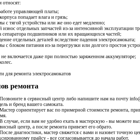
 относят:
 работе управляющей платы;
корпуса попадает влага и грязь;
мы с тягой устройства или же оно едет медленно;
й износ отдельных запчастей из-за интенсивной эксплуатации тр
а сепаратора подшипников или их вращающихся частей;
дение отдельных деталей вследствие падения электросамоката;
мы с блоком питания из-за перегрузки или долгого простоя устрой
т не включается даже при полностью заряженном аккумуляторе;
колес.
пов ремонта
 Позвоните в сервисный центр либо напишите нам на почту inf
ель и бренд вашего самоката.
 Мастер сориентирует вас по примерной стоимости ремонта, при
мя.
 В случае, если вам не удобно ехать в мастерскую - вы можете вы
висный центр, а после ремонта привезет его обрато.
 После диагностики, мастер свяжется с вами и назовет точную ц
сированному прайсу - все согласовывается до начала работ.