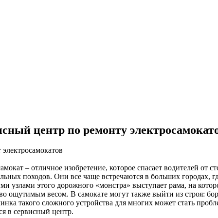
сный центр по ремонту электросамокато
амокат – отличное изобретение, которое спасает водителей от ст
льных походов. Они все чаще встречаются в больших городах, гд
и узлами этого дорожного «монстра» выступает рама, на которо
во ощутимым весом. В самокате могут также выйти из строя: бо
чинка такого сложного устройства для многих может стать пробл
ся в сервисный центр.