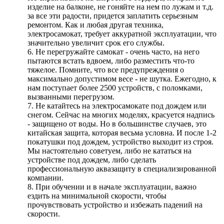
изделие на балконе, не гоняйте на нем по лужам и т.д.
за все эти радости, придется заплатить серьезным
ремонтом. Как и любая другая техника,
электросамокат, требует аккуратной эксплуатации, что
значительно увеличит срок его службы.
6. Не перегружайте самокат - очень часто, на него
пытаются встать вдвоем, либо разместить что-то
тяжелое. Помните, что все предупреждения о
максимально допустимом весе - не шутка. Ежегодно, к
нам поступает более 2500 устройств, с поломками,
вызванными перегрузом.
7. Не катайтесь на электросамокате под дождем или
снегом. Сейчас на многих моделях, красуется надпись
- защищено от воды. Но в большинстве случаев, это
китайская защита, которая весьма условна. И после 1-2
покатушки под дождем, устройство выходит из строя.
Мы настоятельно советуем, либо не кататься на
устройстве под дождем, либо сделать
профессиональную аквазащиту в специализированной
компании.
8. При обучении и в начале эксплуатации, важно
ездить на минимальной скорости, чтобы
прочувствовать устройство и избежать падений на
скорости.