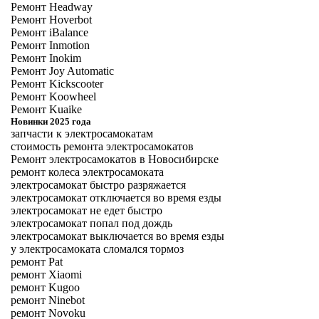
Ремонт Headway
Ремонт Hoverbot
Ремонт iBalance
Ремонт Inmotion
Ремонт Inokim
Ремонт Joy Automatic
Ремонт Kickscooter
Ремонт Koowheel
Ремонт Kuaike
Новинки 2025 года
запчасти к электросамокатам
стоимость ремонта электросамокатов
Ремонт электросамокатов в Новосибирске
ремонт колеса электросамоката
электросамокат быстро разряжается
электросамокат отключается во время езды
электросамокат не едет быстро
электросамокат попал под дождь
электросамокат выключается во время езды
у электросамоката сломался тормоз
ремонт Pat
ремонт Xiaomi
ремонт Kugoo
ремонт Ninebot
ремонт Novoku