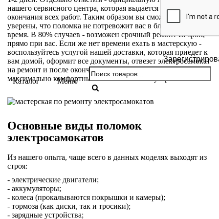
нашего сервисного центра, которая выдается после
окончания всех работ. Таким образом вы сможете быть
уверены, что поломка не потревожит вас в ближайшее
время. В 80% случаев - возможен срочный ремонт El-sport,
прямо при вас. Если же нет времени ехать в мастерскую -
воспользуйтесь услугой нашей доставки, которая приедет к
Зарегистриров
вам домой, оформит все документы, отвезет электросамокат
на ремонт и после окончания, доставит к вам домой. Это
максимально комфортный способ починки устройства.
Каталог
Меню
Основные виды поломок
электросамокатов
Из нашего опыта, чаще всего в данных моделях выходят из
строя:
- электрические двигатели;
- аккумуляторы;
- колеса (прокалываются покрышки и камеры);
- тормоза (как диски, так и тросики);
- зарядные устройства;