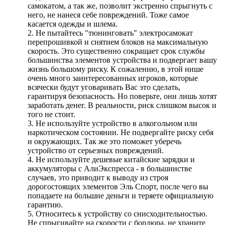
самокатом, а так же, позволит экстренно спрыгнуть с
него, не нанеся себе повреждений. Тоже самое
касается одежды и шлема.
2. Не пытайтесь "тюнинговать" электросамокат
перепрошивкой и снятием блоков на максимальную
скорость. Это существенно сокращает срок службы
большинства элементов устройства и подвергает вашу
жизнь большому риску. К сожалению, в этой нише
очень много заинтересованных игроков, которые
всячески будут уговаривать Вас это сделать,
гарантируя безопасность. Но поверьте, они лишь хотят
заработать денег. В реальности, риск слишком высок и
того не стоит.
3. Не используйте устройство в алкогольном или
наркотическом состоянии. Не подвергайте риску себя
и окружающих. Так же это поможет уберечь
устройство от серьезных повреждений.
4. Не используйте дешевые китайские зарядки и
аккумуляторы с АлиЭкспресса - в большинстве
случаев, это приводит к выводу из строя
дорогостоящих элементов Эль Спорт, после чего вы
попадаете на большие деньги и теряете официальную
гарантию.
5. Относитесь к устройству со снисходительностью.
Не спрыгивайте на скорости с бордюра, не храните