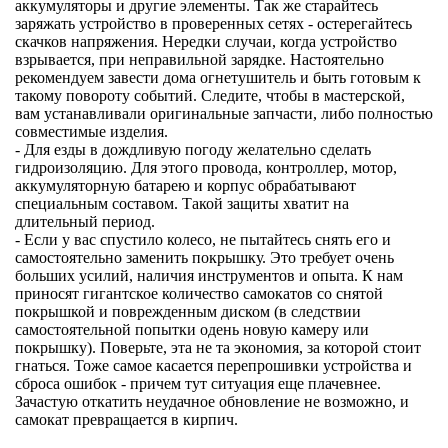
аккумуляторы и другие элементы. Так же старайтесь
заряжать устройство в проверенных сетях - остерегайтесь
скачков напряжения. Нередки случаи, когда устройство
взрывается, при неправильной зарядке. Настоятельно
рекомендуем завести дома огнетушитель и быть готовым к
такому повороту событий. Следите, чтобы в мастерской,
вам устанавливали оригинальные запчасти, либо полностью
совместимые изделия.
- Для езды в дождливую погоду желательно сделать
гидроизоляцию. Для этого провода, контроллер, мотор,
аккумуляторную батарею и корпус обрабатывают
специальным составом. Такой защиты хватит на
длительный период.
- Если у вас спустило колесо, не пытайтесь снять его и
самостоятельно заменить покрышку. Это требует очень
больших усилий, наличия инструментов и опыта. К нам
приносят гигантское количество самокатов со снятой
покрышкой и поврежденным диском (в следствии
самостоятельной попытки одень новую камеру или
покрышку). Поверьте, эта не та экономия, за которой стоит
гнаться. Тоже самое касается перепрошивки устройства и
сброса ошибок - причем тут ситуация еще плачевнее.
Зачастую откатить неудачное обновление не возможно, и
самокат превращается в кирпич.