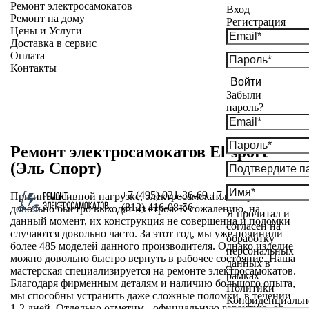
Ремонт электросамокатов
Вход
Ремонт на дому
Регистрация
Цены и Услуги
Доставка в сервис
Оплата
Контакты
Войти
Забыли
пароль?
Ремонт электросамокатов El-sport
(Эль Спорт)
+7 (495) 021-36-69
+7
При интенсивной нагрузке, электросамокаты El-sport
(812) 416-08-56
довольно быстро выходят из строя. К сожалению, на
Я прочитал и
данный момент, их конструкция не совершенна и поломки
согласен на
случаются довольно часто. За этот год, мы уже починили
обработку
более 485 моделей данного производителя. Однако изделие
персональных
можно довольно быстро вернуть в рабочее состояние. Наша
данных в
мастерская специализируется на ремонте электросамокатов.
рамках
Благодаря фирменным деталям и наличию большого опыта,
Политики
мы способны устранить даже сложные поломки, в течении
Конфиденциальн
1-2 дней. Отдельно отметим - официальную гарантию, от