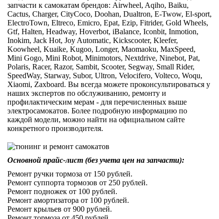
запчасти к самокатам брендов: Airwheel, Aqiho, Baiku,
Cactus, Charger, CityCoco, Doohan, Dualtron, E-Twow, El-sport,
ElectroTown, Eltreco, Emicro, Epat, Ezip, Fitrider, Gold Wheels,
Gtf, Halten, Headway, Hoverbot, iBalance, Iconbit, Inmotion,
Inokim, Jack Hot, Joy Automatic, Kickscooter, Kleefer,
Koowheel, Kuaike, Kugoo, Longer, Maomaoku, MaxSpeed,
Mini Gogo, Mini Robot, Minimotors, Nextdrive, Ninebot, Pat,
Polaris, Racer, Razor, Sambit, Scooter, Segway, Small Rider,
SpeedWay, Starway, Subor, Ultron, Velocifero, Volteco, Woqu,
Xiaomi, Zaxboard. Вы всегда можете проконсультироваться у
наших экспертов по обслуживанию, ремонту и
профилактическим мерам - для перечисленных выше
электросамокатов. Более подробную информацию по
каждой модели, можно найти на официальном сайте
конкретного производителя.
Основной прайс-лист (без учета цен на запчасти):
Ремонт ручки тормоза от 150 рублей.
Ремонт суппорта тормозов от 250 рублей.
Ремонт подножек от 100 рублей.
Ремонт амортизатора от 100 рублей.
Ремонт крыльев от 900 рублей.
Ремонт тормоза от 450 рублей.