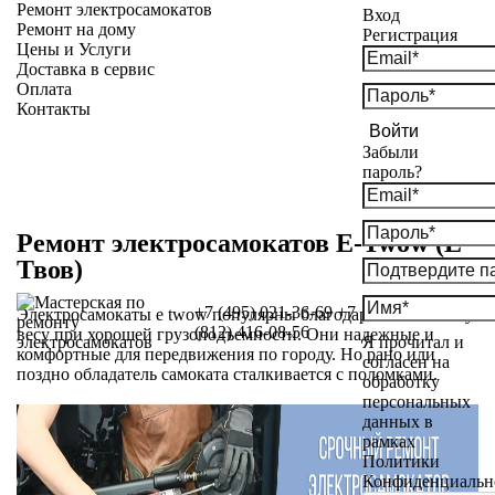
Ремонт электросамокатов
Вход
Ремонт на дому
Регистрация
Цены и Услуги
Доставка в сервис
Оплата
Контакты
Войти
Забыли
пароль?
Ремонт электросамокатов E-Twow (Е
Твов)
+7 (495) 021-36-69
+7
Электросамокаты e twow популярны благодаря небольшому
(812) 416-08-56
весу при хорошей грузоподъемности. Они надежные и
Я прочитал и
комфортные для передвижения по городу. Но рано или
согласен на
поздно обладатель самоката сталкивается с поломками.
обработку
персональных
данных в
рамках
Политики
Конфиденциальн