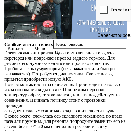
Зарегистриров
Слабые места е твов: что ломается
Каталог
Меню
Электросамокат произвольно тормозит. Знак того, что
перетерся или поврежден провод заднего тормоза. Для
ремонта его нужно заменить или просто отключить.
Проблемы с аккумулятором (не заряжается или быстро
разряжается). Потребуется диагностика. Скорее всего,
придется приобрести новую АКБ.
Потеря контактов из-за окисления. Происходит не только
из-за попадания воды извне. При резком перепаде
температур образуется конденсат, и влага воздействует на
соединения. Начинать починку стоит с прозвонки
проводов.
Западает педаль механизма складывания, люфтит руль.
Скорее всего, сломалась ось складного механизма по краю
паза для пружины. Для ремонта попробуйте заменить его на
аксель-болт 10*120 мм с неполной резьбой и гайку.