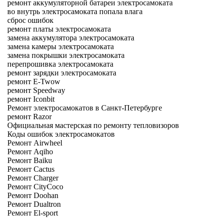
ремонт аккумуляторной батареи электросамоката
во внутрь электросамоката попала влага
сброс ошибок
ремонт платы электросамоката
замена аккумулятора электросамоката
замена камеры электросамоката
замена покрышки электросамоката
перепрошивка электросамоката
ремонт зарядки электросамоката
ремонт E-Twow
ремонт Speedway
ремонт Iconbit
Ремонт электросамокатов в Санкт-Петербурге
ремонт Razor
Официальная мастерская по ремонту тепловизоров
Коды ошибок электросамокатов
Ремонт Airwheel
Ремонт Aqiho
Ремонт Baiku
Ремонт Cactus
Ремонт Charger
Ремонт CityCoco
Ремонт Doohan
Ремонт Dualtron
Ремонт El-sport