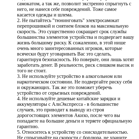
самокатом, а так же, позволит экстренно спрыгнуть с
него, не нанеся себе повреждений. Тоже самое
касается одежды и шлема.
2. Не пытайтесь "тюнинговать" электросамокат
перепрошивкой и снятием блоков на максимальную
скорость. Это существенно сокращает срок службы
большинства элементов устройства и подвергает вашу
жизнь большому риску. К сожалению, в этой нише
очень много заинтересованных игроков, которые
всячески будут уговаривать Вас это сделать,
гарантируя безопасность. Но поверьте, они лишь хотят
заработать денег. В реальности, риск слишком высок и
того не стоит.
3. Не используйте устройство в алкогольном или
наркотическом состоянии. Не подвергайте риску себя
и окружающих. Так же это поможет уберечь
устройство от серьезных повреждений.
4. Не используйте дешевые китайские зарядки и
аккумуляторы с АлиЭкспресса - в большинстве
случаев, это приводит к выводу из строя
дорогостоящих элементов Акихо, после чего вы
попадаете на большие деньги и теряете официальную
гарантию.
5. Относитесь к устройству со снисходительностью.
Не спрыгивайте на скорости с бордюра, не храните