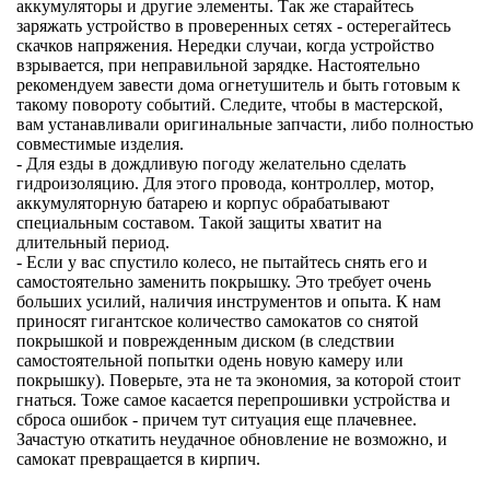
аккумуляторы и другие элементы. Так же старайтесь
заряжать устройство в проверенных сетях - остерегайтесь
скачков напряжения. Нередки случаи, когда устройство
взрывается, при неправильной зарядке. Настоятельно
рекомендуем завести дома огнетушитель и быть готовым к
такому повороту событий. Следите, чтобы в мастерской,
вам устанавливали оригинальные запчасти, либо полностью
совместимые изделия.
- Для езды в дождливую погоду желательно сделать
гидроизоляцию. Для этого провода, контроллер, мотор,
аккумуляторную батарею и корпус обрабатывают
специальным составом. Такой защиты хватит на
длительный период.
- Если у вас спустило колесо, не пытайтесь снять его и
самостоятельно заменить покрышку. Это требует очень
больших усилий, наличия инструментов и опыта. К нам
приносят гигантское количество самокатов со снятой
покрышкой и поврежденным диском (в следствии
самостоятельной попытки одень новую камеру или
покрышку). Поверьте, эта не та экономия, за которой стоит
гнаться. Тоже самое касается перепрошивки устройства и
сброса ошибок - причем тут ситуация еще плачевнее.
Зачастую откатить неудачное обновление не возможно, и
самокат превращается в кирпич.