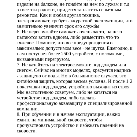
изделие на балконе, не гоняйте на нем по лужам и т.д.
за все эти радости, придется заплатить серьезным
ремонтом. Как и любая другая техника,
электросамокат, требует аккуратной эксплуатации, что
значительно увеличит срок его службы.
6. Не перегружайте самокат - очень часто, на него
пытаются встать вдвоем, либо разместить что-то
тяжелое. Помните, что все предупреждения о
максимально допустимом весе - не шутка. Ежегодно, к
нам поступает более 2500 устройств, с поломками,
вызванными перегрузом.
7. Не катайтесь на электросамокате под дождем или
снегом. Сейчас на многих моделях, красуется надпись
- защищено от воды. Но в большинстве случаев, это
китайская защита, которая весьма условна. И после 1-2
покатушки под дождем, устройство выходит из строя.
Мы настоятельно советуем, либо не кататься на
устройстве под дождем, либо сделать
профессиональную аквазащиту в специализированной
компании.
8. При обучении и в начале эксплуатации, важно
ездить на минимальной скорости, чтобы
прочувствовать устройство и избежать падений на
скорости.