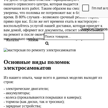
нашего сервисного центра, которая выдается после
окончания всех работ. Таким образом вы сможете быть
уверены, что поломка не потревожит вас в ближайшее
время. В 80% случаев - возможен срочный ремонт Aqiho,
прямо при вас. Если же нет времени ехать в мастерскую -
воспользуйтесь услугой нашей доставки, которая приедет к
Зарегистриров
вам домой, оформит все документы, отвезет электросамокат
на ремонт и после окончания, доставит к вам домой. Это
максимально комфортный способ починки устройства.
Каталог
Меню
Основные виды поломок
электросамокатов
Из нашего опыта, чаще всего в данных моделях выходят из
строя:
- электрические двигатели;
- аккумуляторы;
- колеса (прокалываются покрышки и камеры);
- тормоза (как диски, так и тросики);
- зарядные устройства;