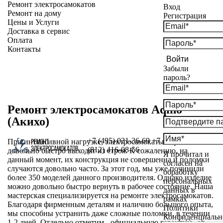
Ремонт электросамокатов
Вход
Ремонт на дому
Регистрация
Цены и Услуги
Доставка в сервис
Оплата
Контакты
Войти
Забыли
пароль?
Ремонт электросамокатов Aqiho
(Акихо)
+7 (495) 021-36-69
+7
При интенсивной нагрузке, электросамокаты Aqiho
(812) 416-08-56
довольно быстро выходят из строя. К сожалению, на
Я прочитал и
данный момент, их конструкция не совершенна и поломки
согласен на
случаются довольно часто. За этот год, мы уже починили
обработку
более 350 моделей данного производителя. Однако изделие
персональных
можно довольно быстро вернуть в рабочее состояние. Наша
данных в
мастерская специализируется на ремонте электросамокатов.
рамках
Благодаря фирменным деталям и наличию большого опыта,
Политики
мы способны устранить даже сложные поломки, в течении
Конфиденциальн
1-2 дней. Отдельно отметим - официальную гарантию, от