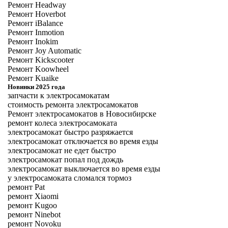
Ремонт Headway
Ремонт Hoverbot
Ремонт iBalance
Ремонт Inmotion
Ремонт Inokim
Ремонт Joy Automatic
Ремонт Kickscooter
Ремонт Koowheel
Ремонт Kuaike
Новинки 2025 года
запчасти к электросамокатам
стоимость ремонта электросамокатов
Ремонт электросамокатов в Новосибирске
ремонт колеса электросамоката
электросамокат быстро разряжается
электросамокат отключается во время езды
электросамокат не едет быстро
электросамокат попал под дождь
электросамокат выключается во время езды
у электросамоката сломался тормоз
ремонт Pat
ремонт Xiaomi
ремонт Kugoo
ремонт Ninebot
ремонт Novoku